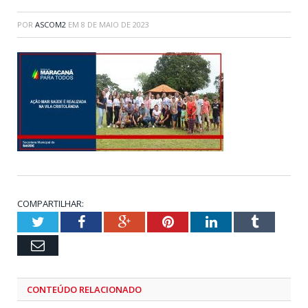
POR
ASCOM2
EM
8 DE MAIO DE 2023
COMPARTILHAR:
Twitter
Facebook
Google+
Pinterest
LinkedIn
Tumblr
Email
CONTEÚDO RELACIONADO