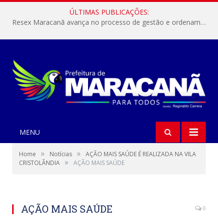
ÚLTIMAS PUBLICAÇÕES:
Resex Maracanã avança no processo de gestão e ordenamento do turismo em nossas áreas protegidas.
MENU
»
»
Home
Notícias
AÇÃO MAIS SAÚDE É REALIZADA NA VILA
»
CRISTOLÃNDIA
AÇÃO MAIS SAÚDE
AÇÃO MAIS SAÚDE
0