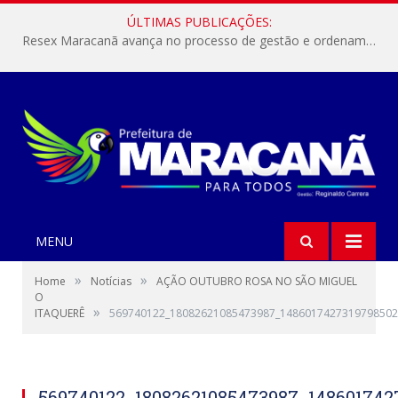
ÚLTIMAS PUBLICAÇÕES:
Resex Maracanã avança no processo de gestão e ordenamento do turismo em nossas áreas protegidas.
MENU
»
»
Home
Notícias
AÇÃO OUTUBRO ROSA NO SÃO MIGUEL
O
»
ITAQUERÊ
569740122_18082621085473987_1486017427319798502
569740122_18082621085473987_148601742