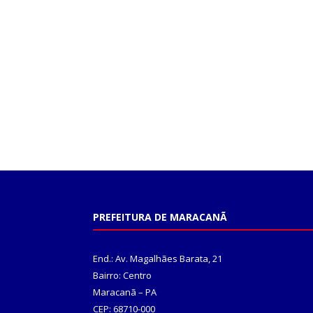
PREFEITURA DE MARACANÃ
End.: Av. Magalhães Barata, 21
Bairro: Centro
Maracanã – PA
CEP: 68710-000