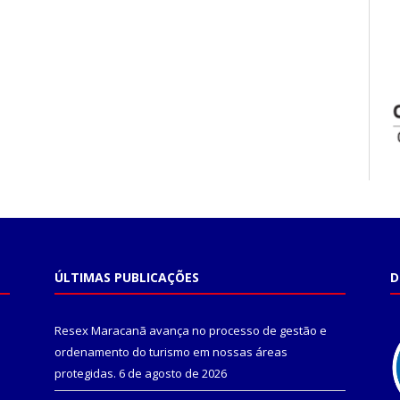
ÚLTIMAS PUBLICAÇÕES
D
Resex Maracanã avança no processo de gestão e
ordenamento do turismo em nossas áreas
protegidas.
6 de agosto de 2026