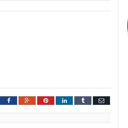
tter
Facebook
Google+
Pinterest
LinkedIn
Tumblr
Email