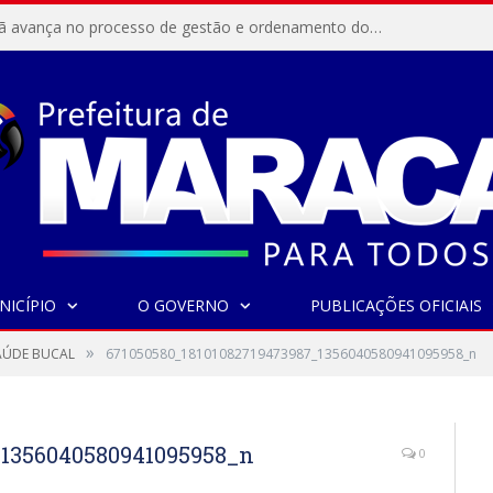
Resex Maracanã avança no processo de gestão e ordenamento do turismo em nossas áreas protegidas.
NICÍPIO
O GOVERNO
PUBLICAÇÕES OFICIAIS
»
AÚDE BUCAL
671050580_18101082719473987_1356040580941095958_n
_1356040580941095958_n
0