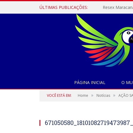
ÚLTIMAS PUBLICAÇÕES:
PÁGINA INICIAL
O MU
»
»
VOCÊ ESTÁ EM:
Home
Notícias
AÇÃO S
671050580_18101082719473987