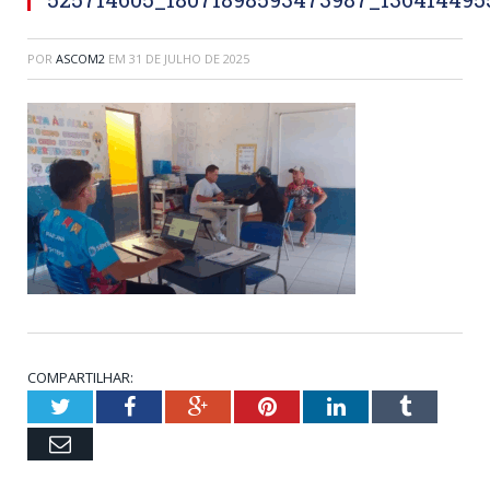
POR
ASCOM2
EM
31 DE JULHO DE 2025
COMPARTILHAR:
Twitter
Facebook
Google+
Pinterest
LinkedIn
Tumblr
Email