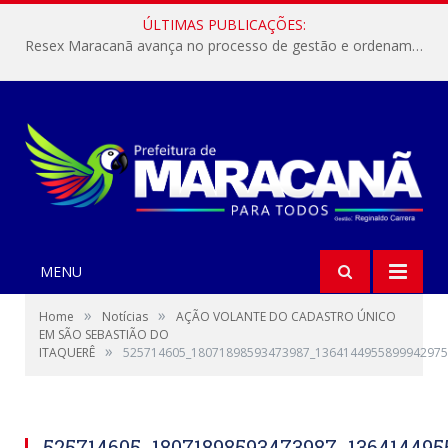
ÚLTIMAS PUBLICAÇÕES:
Resex Maracanã avança no processo de gestão e ordenamento do turismo em nossas áreas protegidas.
MENU
»
»
Home
Notícias
AÇÃO VOLANTE DO CADASTRO ÚNICO
EM SÃO SEBASTIÃO DO
»
ITAQUERÊ
525714605_18071898593473987_1364144955899942975
525714605_18071898593473987_13641449