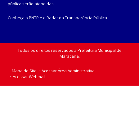
pública
serão atendidas.
Conheça o
PNTP
e o
Radar da Transparência Pública
Todos os direitos reservados a Prefeitura Municipal de
Maracanã.
Mapa do Site
Acessar Área Administrativa
Acessar Webmail