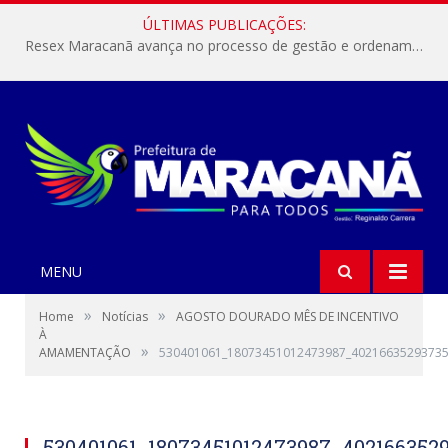
ÚLTIMAS PUBLICAÇÕES:
Resex Maracanã avança no processo de gestão e ordenamento do turismo em nossas áreas protegidas.
MENU
»
»
Home
Notícias
AGOSTO DOURADO MÊS DE INCENTIVO
À
»
AMAMENTAÇÃO
530401061_18073451012473987_40216635293735
530401061_18073451012473987_402166352