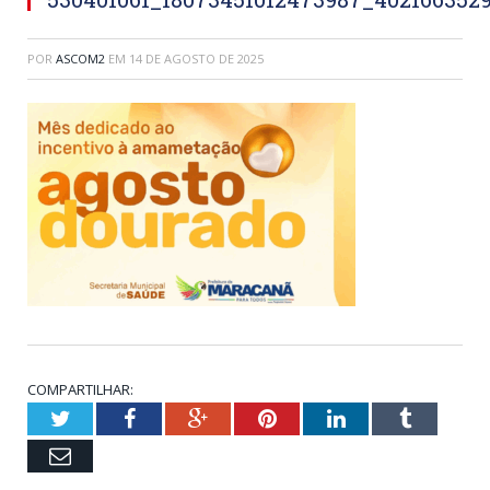
POR
ASCOM2
EM
14 DE AGOSTO DE 2025
COMPARTILHAR:
Twitter
Facebook
Google+
Pinterest
LinkedIn
Tumblr
Email