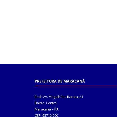
PREFEITURA DE MARACANÃ
End.: Av. Magalhães Barata, 21
Bairro: Centro
Maracanã – PA
CEP: 68710-000