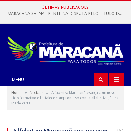
ÚLTIMAS PUBLICAÇÕES:
MARACANÃ SAI NA FRENTE NA DISPUTA PELO TÍTULO DA COPA PARÁ SUB-17!
MENU
»
»
Home
Notícias
Alfabetiza Maracanã avança com novo
ciclo formativo e fortalece compromisso com a alfabetização na
idade certa
Alfabetiza Maracanã avança com
0