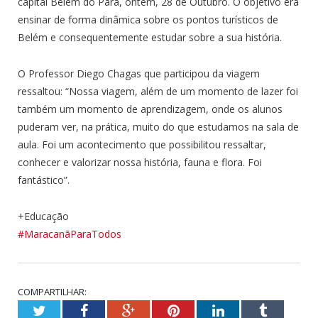
capital Belém do Pará, ontem, 28 de Outubro. O objetivo era
ensinar de forma dinâmica sobre os pontos turísticos de
Belém e consequentemente estudar sobre a sua história.
O Professor Diego Chagas que participou da viagem
ressaltou: “Nossa viagem, além de um momento de lazer foi
também um momento de aprendizagem, onde os alunos
puderam ver, na prática, muito do que estudamos na sala de
aula. Foi um acontecimento que possibilitou ressaltar,
conhecer e valorizar nossa história, fauna e flora. Foi
fantástico”.
+Educação
#MaracanãParaTodos
COMPARTILHAR:
Twitter
Facebook
Google+
Pinterest
LinkedIn
Tumblr