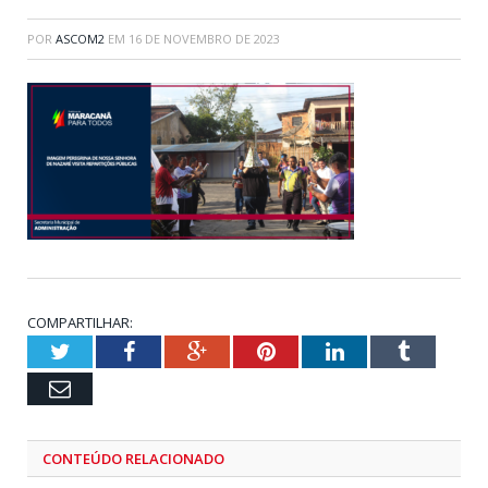
POR
ASCOM2
EM
16 DE NOVEMBRO DE 2023
COMPARTILHAR:
Twitter
Facebook
Google+
Pinterest
LinkedIn
Tumblr
Email
CONTEÚDO RELACIONADO