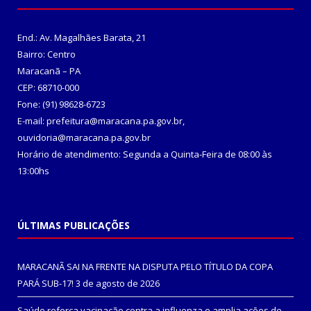
End.: Av. Magalhães Barata, 21
Bairro: Centro
Maracanã – PA
CEP: 68710-000
Fone: (91) 98628-6723
E-mail: prefeitura@maracana.pa.gov.br,
ouvidoria@maracana.pa.gov.br
Horário de atendimento: Segunda a Quinta-Feira de 08:00 às
13:00hs
ÚLTIMAS PUBLICAÇÕES
MARACANÃ SAI NA FRENTE NA DISPUTA PELO TÍTULO DA COPA
PARÁ SUB-17!
3 de agosto de 2026
Saúde reforça vacinação contra a influenza e amplia ações de