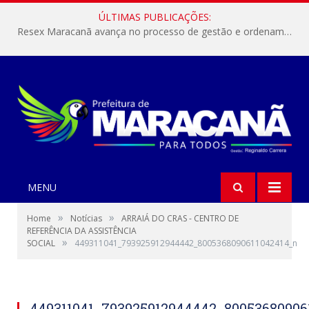
ÚLTIMAS PUBLICAÇÕES:
Resex Maracanã avança no processo de gestão e ordenamento do turismo em nossas áreas protegidas.
MENU
»
»
Home
Notícias
ARRAIÁ DO CRAS - CENTRO DE
REFERÊNCIA DA ASSISTÊNCIA
»
SOCIAL
449311041_793925912944442_8005368090611042414_n
449311041_793925912944442_80053680906