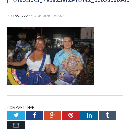
POR
ASCOM2
EM
3 DE JULHO DE 2024
COMPARTILHAR:
Twitter
Facebook
Google+
Pinterest
LinkedIn
Tumblr
Email