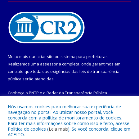
Muito mais que
criar site
ou
sistema para prefeituras
!
Realizamos uma
assessoria
completa, onde garantimos em
contrato que todas as exigências das
leis de transparência
pública
serão atendidas.
Conheça o
PNTP
e o
Radar da Transparência Pública
Nós usamos cookies para melhorar sua experiência de
navegação no portal. Ao utilizar nosso portal, você
concorda com a política de monitoramento de cookies.
Para ter mais informações sobre como isso é feito, acesse
Todos os direitos reservados a Prefeitura Municipal de
Política de cookies (
Leia mais
). Se você concorda, clique em
Maracanã.
ACEITO.