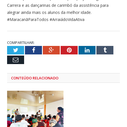
Carrera e as dançarinas de carimbó da assistência para
alegrar ainda mais os alunos da melhor idade.
#MaracanãParaTodos #ArraiádoVidaAtiva
COMPARTILHAR:
Twitter
Facebook
Google+
Pinterest
LinkedIn
Tumblr
Email
CONTEÚDO RELACIONADO