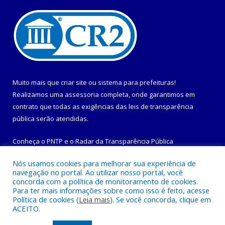
Muito mais que
criar site
ou
sistema para prefeituras
!
Realizamos uma
assessoria
completa, onde garantimos em
contrato que todas as exigências das
leis de transparência
pública
serão atendidas.
Conheça o
PNTP
e o
Radar da Transparência Pública
Nós usamos cookies para melhorar sua experiência de
navegação no portal. Ao utilizar nosso portal, você
concorda com a política de monitoramento de cookies.
Para ter mais informações sobre como isso é feito, acesse
Todos os direitos reservados a Prefeitura Municipal de
Política de cookies (
Leia mais
). Se você concorda, clique em
Maracanã.
ACEITO.