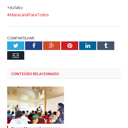
+Asfalto
#MaracanãParaTodos
COMPARTILHAR:
Twitter
Facebook
Google+
Pinterest
LinkedIn
Tumblr
Email
CONTEÚDO RELACIONADO