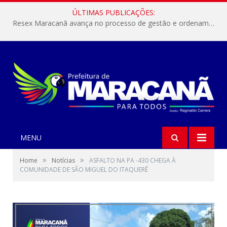
ÚLTIMAS PUBLICAÇÕES:
Resex Maracanã avança no processo de gestão e ordenamento do turismo em nossas áreas protegidas.
MENU
»
»
Home
Notícias
ASFALTO NA PA -430 CHEGA À
COMUNIDADE DE SÃO MIGUEL DO ITAQUERÊ