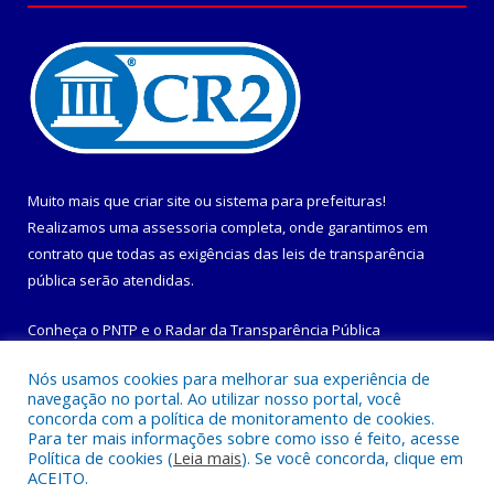
Muito mais que
criar site
ou
sistema para prefeituras
!
Realizamos uma
assessoria
completa, onde garantimos em
contrato que todas as exigências das
leis de transparência
pública
serão atendidas.
Conheça o
PNTP
e o
Radar da Transparência Pública
Nós usamos cookies para melhorar sua experiência de
navegação no portal. Ao utilizar nosso portal, você
concorda com a política de monitoramento de cookies.
Para ter mais informações sobre como isso é feito, acesse
Todos os direitos reservados a Prefeitura Municipal de
Política de cookies (
Leia mais
). Se você concorda, clique em
Maracanã.
ACEITO.