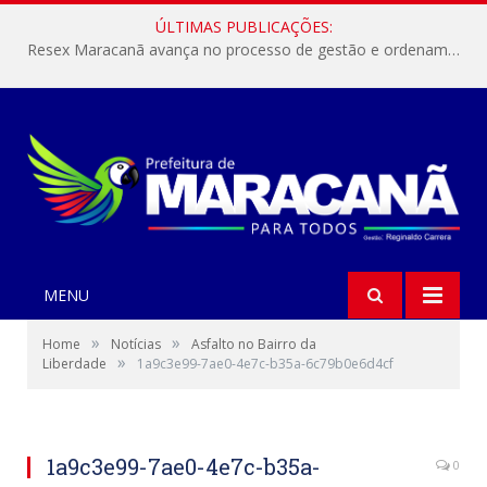
ÚLTIMAS PUBLICAÇÕES:
Resex Maracanã avança no processo de gestão e ordenamento do turismo em nossas áreas protegidas.
MENU
»
»
Home
Notícias
Asfalto no Bairro da
»
Liberdade
1a9c3e99-7ae0-4e7c-b35a-6c79b0e6d4cf
1a9c3e99-7ae0-4e7c-b35a-
0