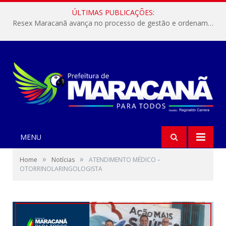
ÚLTIMAS PUBLICAÇÕES:
Resex Maracanã avança no processo de gestão e ordenamento do turismo em nossas áreas protegidas.
MENU
»
»
Home
Notícias
ATENDIMENTO MÉDICO –
OTORRINOLARINGOLOGISTA