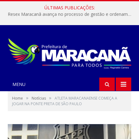
ÚLTIMAS PUBLICAÇÕES:
Resex Maracanã avança no processo de gestão e ordenamento do turismo em nossas áreas protegidas.
MENU
»
»
Home
Notícias
ATLETA MARACANAENSE COMEÇA A
JOGAR NA PONTE PRETA DE SÃO PAULO