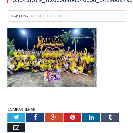
POR
ASCOM2
EM
7 DE OUTUBRO DE 2025
COMPARTILHAR:
Twitter
Facebook
Google+
Pinterest
LinkedIn
Tumblr
Email