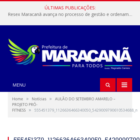
ÚLTIMAS PUBLICAÇÕES:
Resex Maracanã avança no processo de gestão e ordenamento do turismo em nossas áreas protegidas.
MENU
»
»
Home
Notícias
AULÃO DO SETEMBRO AMARELO –
PROJETO PRÓ-
»
FITNESS
555451379_1126636466340050_5429009790610534688_n
555451379_1126636466340050_542900979