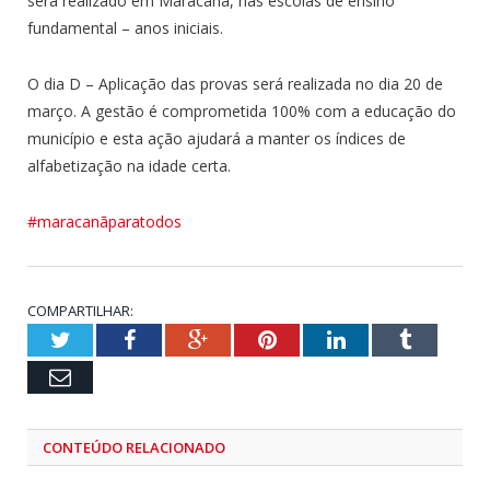
será realizado em Maracanã, nas escolas de ensino
fundamental – anos iniciais.
O dia D – Aplicação das provas será realizada no dia 20 de
março. A gestão é comprometida 100% com a educação do
município e esta ação ajudará a manter os índices de
alfabetização na idade certa.
#maracanãparatodos
COMPARTILHAR:
Twitter
Facebook
Google+
Pinterest
LinkedIn
Tumblr
Email
CONTEÚDO RELACIONADO