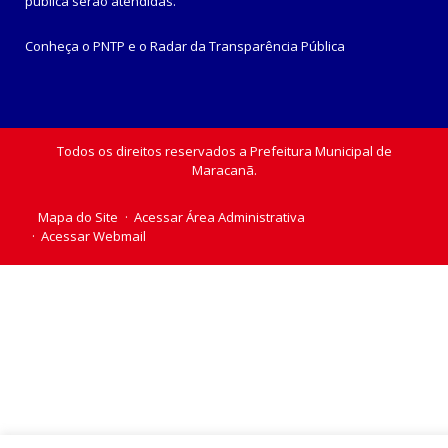
pública
serão atendidas.
Conheça o
PNTP
e o
Radar da Transparência Pública
Todos os direitos reservados a Prefeitura Municipal de
Maracanã.
Mapa do Site
Acessar Área Administrativa
Acessar Webmail