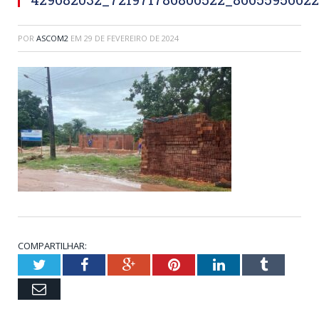
POR
ASCOM2
EM
29 DE FEVEREIRO DE 2024
COMPARTILHAR:
Twitter
Facebook
Google+
Pinterest
LinkedIn
Tumblr
Email