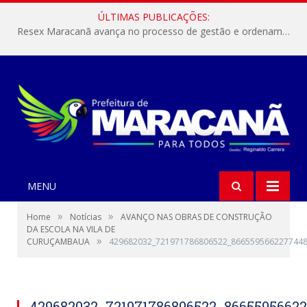
ÚLTIMAS PUBLICAÇÕES:
Resex Maracanã avança no processo de gestão e ordenamento do turismo em nossas áreas protegidas.
MENU
»
»
Home
Notícias
AVANÇO NAS OBRAS DE CONSTRUÇÃO
DA ESCOLA NA VILA DE
»
CURUÇAMBAUA
429682032_721971786806522_8665595662277448
429682032_721971786806522_8665595662