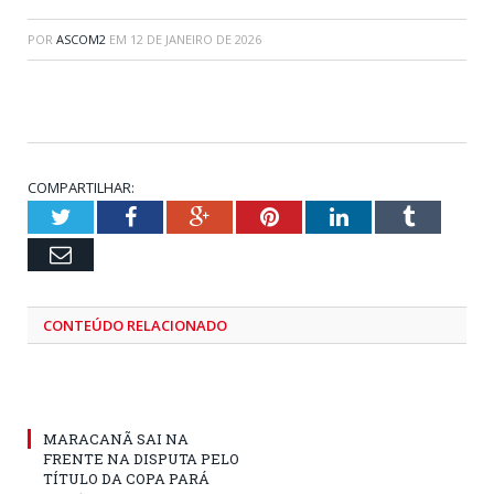
POR
ASCOM2
EM
12 DE JANEIRO DE 2026
COMPARTILHAR:
Twitter
Facebook
Google+
Pinterest
LinkedIn
Tumblr
Email
CONTEÚDO RELACIONADO
MARACANÃ SAI NA
FRENTE NA DISPUTA PELO
TÍTULO DA COPA PARÁ