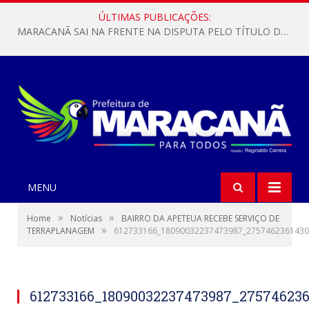
ÚLTIMAS PUBLICAÇÕES:
MARACANÃ SAI NA FRENTE NA DISPUTA PELO TÍTULO DA COPA PARÁ SUB-17!
MENU
»
»
Home
Notícias
BAIRRO DA APETEUA RECEBE SERVIÇO DE
»
TERRAPLANAGEM
612733166_18090032237473987_2757462361430
612733166_18090032237473987_275746236