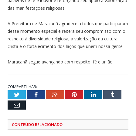
palavras de fé e louvor e reforçando seu apoio à valorização
das manifestações religiosas.
A Prefeitura de Maracanã agradece a todos que participaram
desse momento especial e reitera seu compromisso com o
respeito à diversidade religiosa, a valorização da cultura
cristã e o fortalecimento dos laços que unem nossa gente.
Maracanã segue avançando com respeito, fé e união.
COMPARTILHAR:
Twitter
Facebook
Google+
Pinterest
LinkedIn
Tumblr
Email
CONTEÚDO RELACIONADO