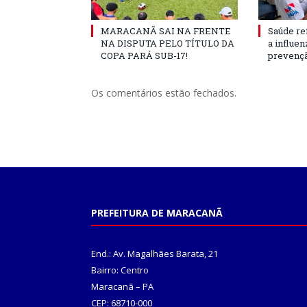
MARACANÃ SAI NA FRENTE
Saúde re
NA DISPUTA PELO TÍTULO DA
a influe
COPA PARÁ SUB-17!
prevençã
Os comentários estão fechados.
PREFEITURA DE MARACANÃ
End.: Av. Magalhães Barata, 21
Bairro: Centro
Maracanã – PA
CEP: 68710-000