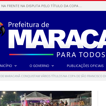
MARACANÃ SAI NA FRENTE NA DISPUTA PELO TÍTULO DA COPA PARÁ SUB-17!
NICÍPIO
O GOVERNO
PUBLICAÇÕES OFICIAIS
DE MARACANÃ CONQUISTAM VÁRIOS TÍTULOS NA COPA DE SÃO FRANCISCO D