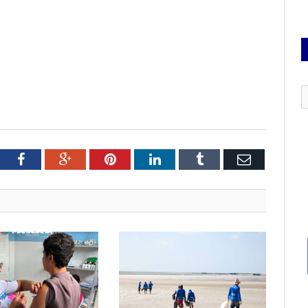
tter
Facebook
Google+
Pinterest
LinkedIn
Tumblr
Email