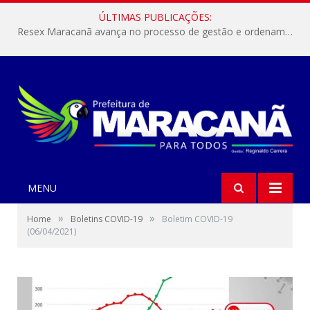
ÚLTIMAS PUBLICAÇÕES:
Resex Maracanã avança no processo de gestão e ordenamento do turismo em nossas áreas protegidas.
MENU
»
»
Home
Boletins COVID-19
Boletim COVID-19
(06/04/2021)