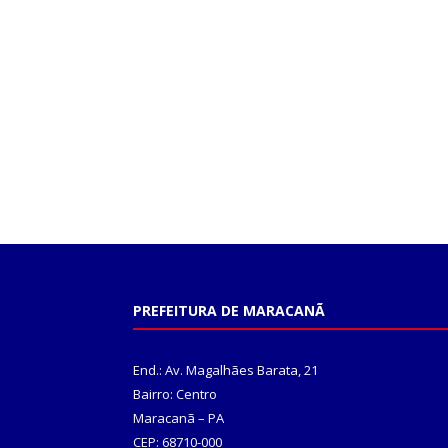
PREFEITURA DE MARACANÃ
End.: Av. Magalhães Barata, 21
Bairro: Centro
Maracanã – PA
CEP: 68710-000