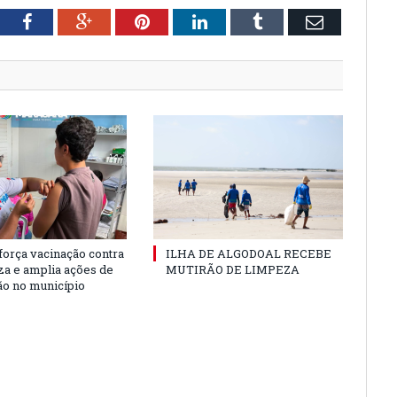
tter
Facebook
Google+
Pinterest
LinkedIn
Tumblr
Email
força vacinação contra
ILHA DE ALGODOAL RECEBE
nza e amplia ações de
MUTIRÃO DE LIMPEZA
o no município