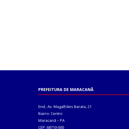
PREFEITURA DE MARACANÃ
End.: Av. Magalhães Barata, 21
Bairro: Centro
Maracanã – PA
CEP: 68710-000