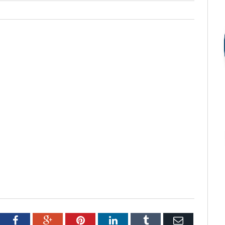
tter
Facebook
Google+
Pinterest
LinkedIn
Tumblr
Email