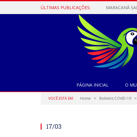
ÚLTIMAS PUBLICAÇÕES:
PÁGINA INICIAL
O MU
»
»
VOCÊ ESTÁ EM:
Home
Boletins COVID-19
17/03