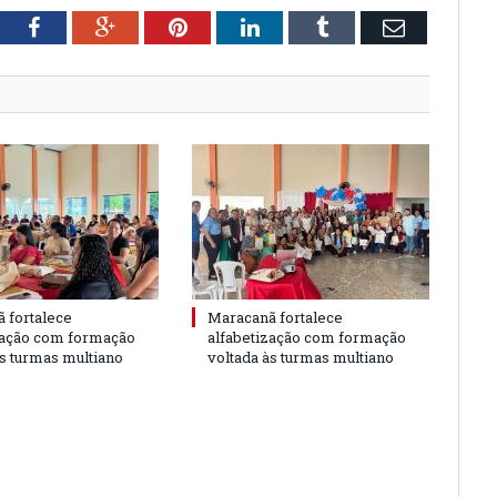
tter
Facebook
Google+
Pinterest
LinkedIn
Tumblr
Email
 fortalece
Maracanã fortalece
zação com formação
alfabetização com formação
às turmas multiano
voltada às turmas multiano