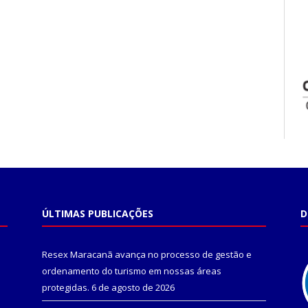
ÚLTIMAS PUBLICAÇÕES
D
Resex Maracanã avança no processo de gestão e
ordenamento do turismo em nossas áreas
protegidas.
6 de agosto de 2026