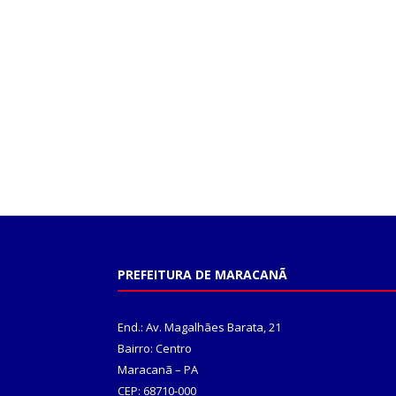
PREFEITURA DE MARACANÃ
End.: Av. Magalhães Barata, 21
Bairro: Centro
Maracanã – PA
CEP: 68710-000