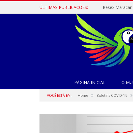
ÚLTIMAS PUBLICAÇÕES:
PÁGINA INICIAL
O MU
»
»
VOCÊ ESTÁ EM:
Home
Boletins COVID-19