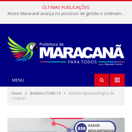
ÚLTIMAS PUBLICAÇÕES:
Resex Maracanã avança no processo de gestão e ordenamento do turismo em nossas áreas protegidas.
MENU
»
»
Home
Boletins COVID-19
Boletim Epidemiológico de
17/02/21