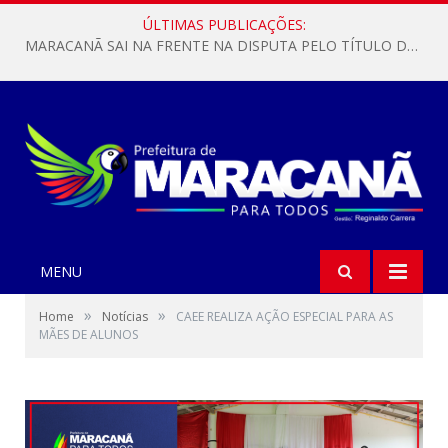
ÚLTIMAS PUBLICAÇÕES:
MARACANÃ SAI NA FRENTE NA DISPUTA PELO TÍTULO DA COPA PARÁ SUB-17!
MENU
»
»
Home
Notícias
CAEE REALIZA AÇÃO ESPECIAL PARA AS
MÃES DE ALUNOS