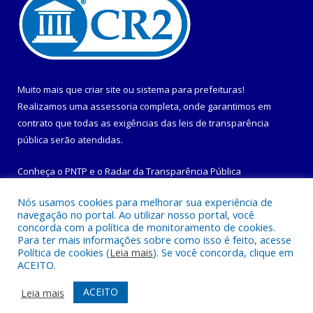
Muito mais que
criar site
ou
sistema para prefeituras
!
Realizamos uma
assessoria
completa, onde garantimos em
contrato que todas as exigências das
leis de transparência
pública
serão atendidas.
Conheça o
PNTP
e o
Radar da Transparência Pública
Nós usamos cookies para melhorar sua experiência de
navegação no portal. Ao utilizar nosso portal, você
concorda com a política de monitoramento de cookies.
Para ter mais informações sobre como isso é feito, acesse
Todos os direitos reservados a Prefeitura Municipal de
Política de cookies (
Leia mais
). Se você concorda, clique em
Maracanã.
ACEITO.
Mapa do Site
Acessar Área Administrativa
ACEITO
Leia mais
Acessar Webmail