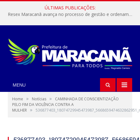
ÚLTIMAS PUBLICAÇÕES:
Resex Maracanã avança no processo de gestão e ordenamento do turismo em nossas áreas protegidas.
MENU
»
»
Home
Notícias
CAMINHADA DE CONSCIENTIZAÇÃO
PELO FIM DA VIOLÊNCIA CONTRA A
»
MULHER
536877403_18074729945473987_5668659474632862951_
536877403_18074729945473987_56686594