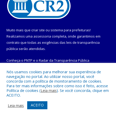
Muito mais que
criar site
ou
sistema para prefeituras
!
Realizamos uma
assessoria
completa, onde garantimos em
contrato que todas as exigências das
leis de transparência
pública
serão atendidas.
Conheça o
PNTP
e o
Radar da Transparência Pública
Nós usamos cookies para melhorar sua experiência de
navegação no portal. Ao utilizar nosso portal, você
concorda com a política de monitoramento de cookies.
Para ter mais informações sobre como isso é feito, acesse
Todos os direitos reservados a Prefeitura Municipal de
Política de cookies (
Leia mais
). Se você concorda, clique em
Maracanã.
ACEITO.
Mapa do Site
Acessar Área Administrativa
ACEITO
Leia mais
Acessar Webmail