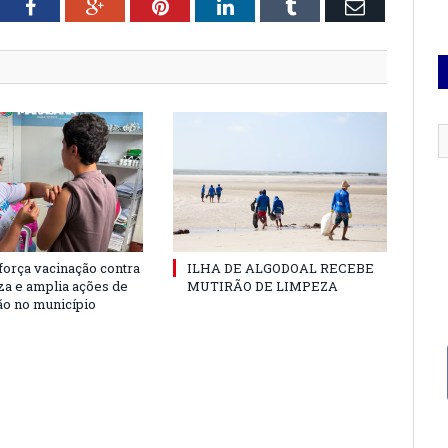
tter
Facebook
Google+
Pinterest
LinkedIn
Tumblr
Email
força vacinação contra
ILHA DE ALGODOAL RECEBE
nza e amplia ações de
MUTIRÃO DE LIMPEZA
o no município