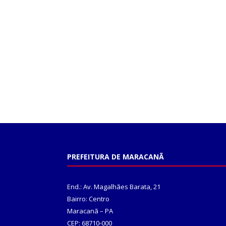
PREFEITURA DE MARACANÃ
End.: Av. Magalhães Barata, 21
Bairro: Centro
Maracanã – PA
CEP: 68710-000