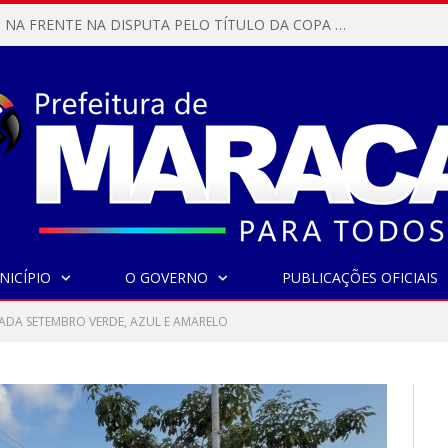
MARACANÃ SAI NA FRENTE NA DISPUTA PELO TÍTULO DA COPA PARÁ SUB-17!
NICÍPIO
O GOVERNO
PUBLICAÇÕES OFICIAIS
DA SETEMBRO VERDE, AZUL E AMARELO