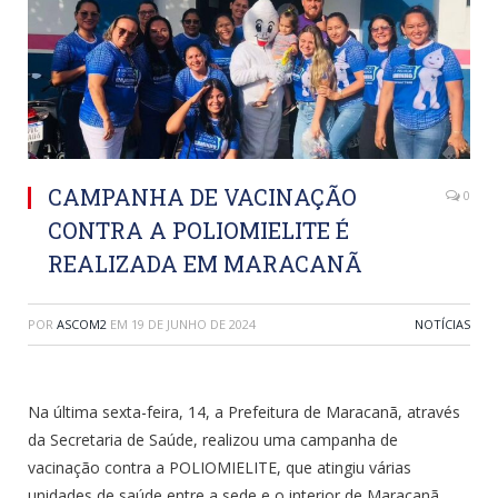
CAMPANHA DE VACINAÇÃO
0
CONTRA A POLIOMIELITE É
REALIZADA EM MARACANÃ
POR
ASCOM2
EM
19 DE JUNHO DE 2024
NOTÍCIAS
Na última sexta-feira, 14, a Prefeitura de Maracanã, através
da Secretaria de Saúde, realizou uma campanha de
vacinação contra a POLIOMIELITE, que atingiu várias
unidades de saúde entre a sede e o interior de Maracanã.