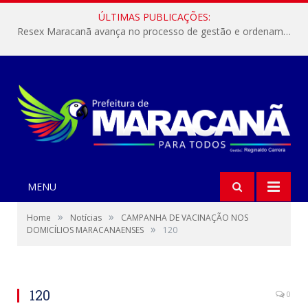
ÚLTIMAS PUBLICAÇÕES:
Resex Maracanã avança no processo de gestão e ordenamento do turismo em nossas áreas protegidas.
MENU
»
»
Home
Notícias
CAMPANHA DE VACINAÇÃO NOS
»
DOMICÍLIOS MARACANAENSES
120
120
0