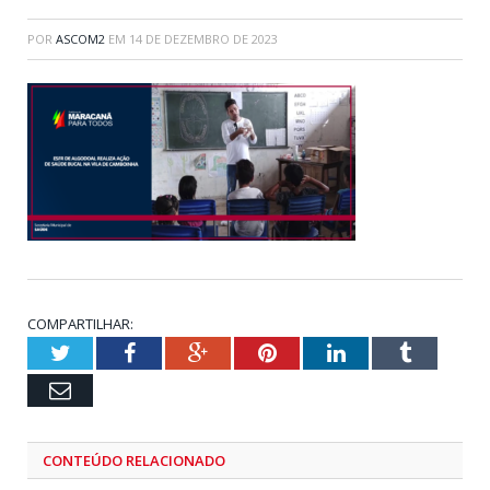
POR
ASCOM2
EM
14 DE DEZEMBRO DE 2023
COMPARTILHAR:
Twitter
Facebook
Google+
Pinterest
LinkedIn
Tumblr
Email
CONTEÚDO RELACIONADO