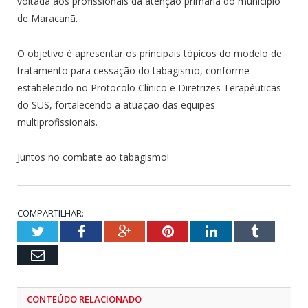
voltada aos profissionais da atenção primária do município
de Maracanã.
O objetivo é apresentar os principais tópicos do modelo de
tratamento para cessação do tabagismo, conforme
estabelecido no Protocolo Clínico e Diretrizes Terapêuticas
do SUS, fortalecendo a atuação das equipes
multiprofissionais.
Juntos no combate ao tabagismo!
COMPARTILHAR:
Twitter
Facebook
Google+
Pinterest
LinkedIn
Tumblr
Email
CONTEÚDO RELACIONADO