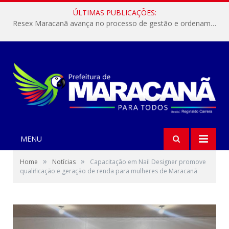
ÚLTIMAS PUBLICAÇÕES:
Resex Maracanã avança no processo de gestão e ordenamento do turismo em nossas áreas protegidas.
MENU
»
»
Home
Notícias
Capacitação em Nail Designer promove
qualificação e geração de renda para mulheres de Maracanã