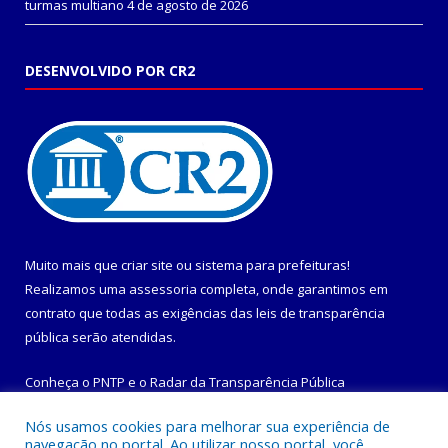
turmas multiano
4 de agosto de 2026
DESENVOLVIDO POR CR2
Muito mais que
criar site
ou
sistema para prefeituras
!
Realizamos uma
assessoria
completa, onde garantimos em
contrato que todas as exigências das
leis de transparência
pública
serão atendidas.
Conheça o
PNTP
e o
Radar da Transparência Pública
Nós usamos cookies para melhorar sua experiência de
navegação no portal. Ao utilizar nosso portal, você