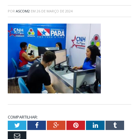
POR
ASCOM2
EM
26 DE MARÇO DE 2024
COMPARTILHAR:
Twitter
Facebook
Google+
Pinterest
LinkedIn
Tumblr
Email