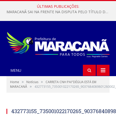
ÚLTIMAS PUBLICAÇÕES:
MARACANÃ SAI NA FRENTE NA DISPUTA PELO TÍTULO DA COPA PARÁ SUB-17!
MENU
»
»
Home
Notícias
CARRETA CNH PAI"DÉGUA ESTÁ EM
»
MARACANÃ
432773155_735001022170265_9037684089801280002
432773155_735001022170265_9037684089