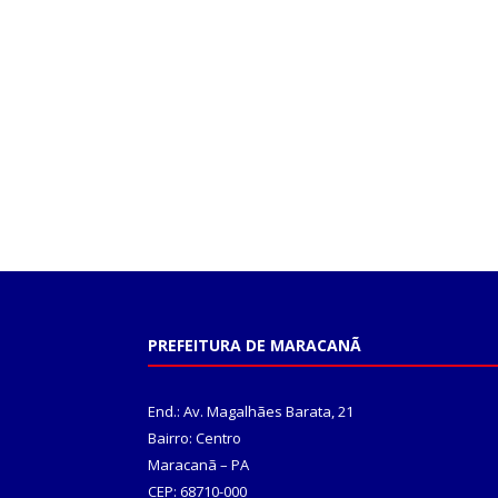
PREFEITURA DE MARACANÃ
End.: Av. Magalhães Barata, 21
Bairro: Centro
Maracanã – PA
CEP: 68710-000