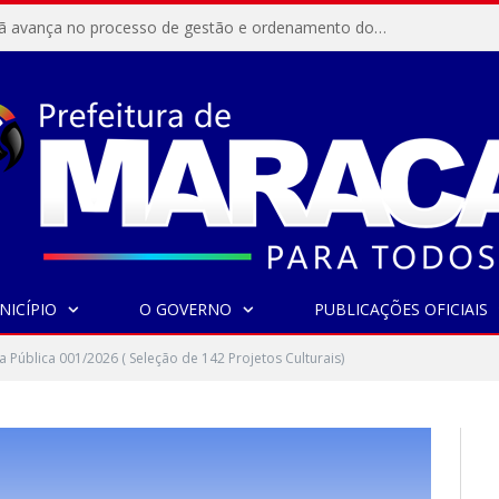
Resex Maracanã avança no processo de gestão e ordenamento do turismo em nossas áreas protegidas.
NICÍPIO
O GOVERNO
PUBLICAÇÕES OFICIAIS
Pública 001/2026 ( Seleção de 142 Projetos Culturais)