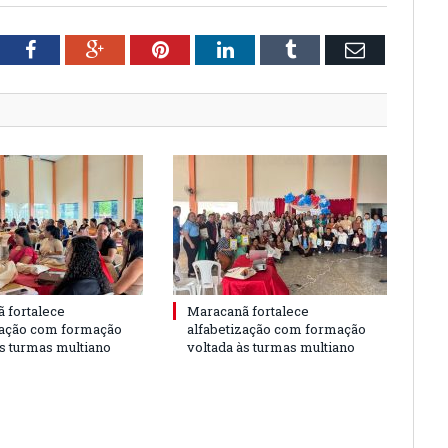
tter
Facebook
Google+
Pinterest
LinkedIn
Tumblr
Email
 fortalece
Maracanã fortalece
zação com formação
alfabetização com formação
às turmas multiano
voltada às turmas multiano