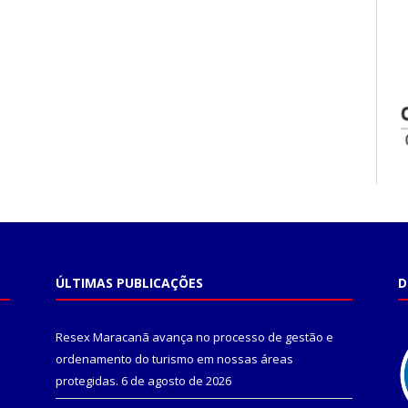
ÚLTIMAS PUBLICAÇÕES
D
Resex Maracanã avança no processo de gestão e
ordenamento do turismo em nossas áreas
protegidas.
6 de agosto de 2026