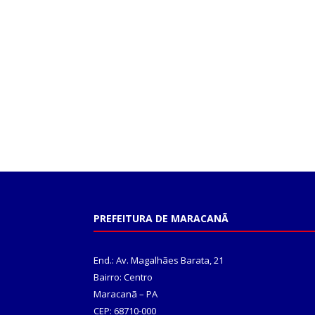
PREFEITURA DE MARACANÃ
End.: Av. Magalhães Barata, 21
Bairro: Centro
Maracanã – PA
CEP: 68710-000