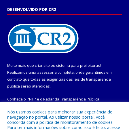
DESENVOLVIDO POR CR2
Muito mais que
criar site
ou
sistema para prefeituras
!
Realizamos uma
assessoria
completa, onde garantimos em
contrato que todas as exigências das
leis de transparência
pública
serão atendidas.
Conheça o
PNTP
e o
Radar da Transparência Pública
Nós usamos cookies para melhorar sua experiência de
navegação no portal. Ao utilizar nosso portal, você
concorda com a política de monitoramento de cookies.
Para ter mais informações sobre como isso é feito, acesse