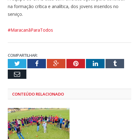
na formação crítica e analítica, dos jovens inseridos no
serviço.
#MaracanãParaTodos
COMPARTILHAR:
Twitter
Facebook
Google+
Pinterest
LinkedIn
Tumblr
Email
CONTEÚDO RELACIONADO