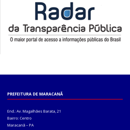
PREFEITURA DE MARACANÃ
End.: Av. Magalhães Barata, 21
Bairro: Centro
Maracanã – PA