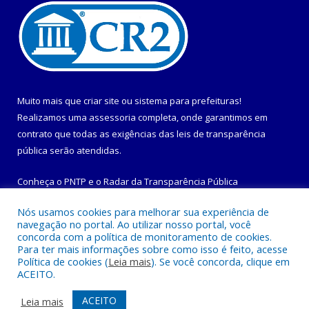
Muito mais que
criar site
ou
sistema para prefeituras
!
Realizamos uma
assessoria
completa, onde garantimos em
contrato que todas as exigências das
leis de transparência
pública
serão atendidas.
Conheça o
PNTP
e o
Radar da Transparência Pública
Nós usamos cookies para melhorar sua experiência de
navegação no portal. Ao utilizar nosso portal, você
concorda com a política de monitoramento de cookies.
Para ter mais informações sobre como isso é feito, acesse
Todos os direitos reservados a Prefeitura Municipal de
Política de cookies (
Leia mais
). Se você concorda, clique em
Maracanã.
ACEITO.
Mapa do Site
Acessar Área Administrativa
ACEITO
Leia mais