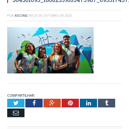
POR
ASCOM2
EM
23 DE OUTUBRO DE 2025
COMPARTILHAR:
Twitter
Facebook
Google+
Pinterest
LinkedIn
Tumblr
Email