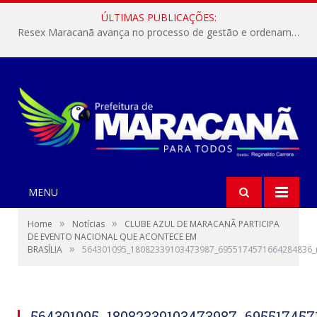
ÚLTIMAS PUBLICAÇÕES:
Resex Maracanã avança no processo de gestão e ordenamento do turismo em nossas áreas protegidas.
MENU
»
»
Home
Notícias
CLUBE AZUL DE MARACANÃ PARTICIPA
DE EVENTO NACIONAL QUE ACONTECE EM
»
BRASÍLIA
564301095_18082339103473987_6955174571664284836_
564301095_18082339103473987_695517457