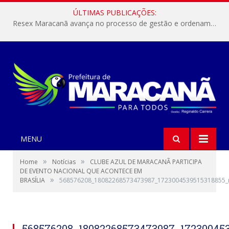
ÚLTIMAS PUBLICAÇÕES:
Resex Maracanã avança no processo de gestão e ordenamento do turismo em nossas áreas protegidas.
MENU
»
»
Home
Notícias
CLUBE AZUL DE MARACANÃ PARTICIPA
DE EVENTO NACIONAL QUE ACONTECE EM
»
BRASÍLIA
568576208_18082268573473987_1723004539515318855_
568576208_18082268573473987_17230045