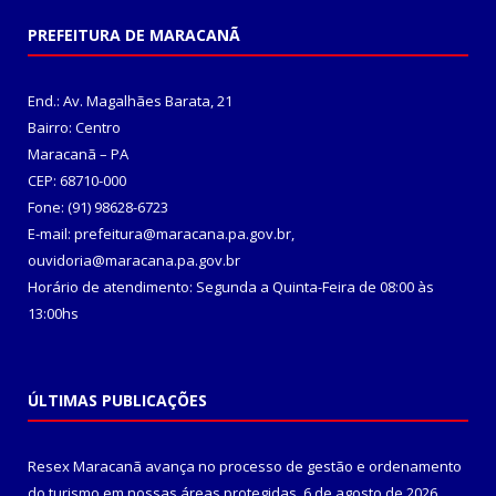
PREFEITURA DE MARACANÃ
End.: Av. Magalhães Barata, 21
Bairro: Centro
Maracanã – PA
CEP: 68710-000
Fone: (91) 98628-6723
E-mail: prefeitura@maracana.pa.gov.br,
ouvidoria@maracana.pa.gov.br
Horário de atendimento: Segunda a Quinta-Feira de 08:00 às
13:00hs
ÚLTIMAS PUBLICAÇÕES
Resex Maracanã avança no processo de gestão e ordenamento
do turismo em nossas áreas protegidas.
6 de agosto de 2026