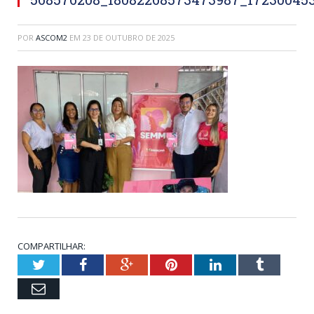
POR
ASCOM2
EM
23 DE OUTUBRO DE 2025
COMPARTILHAR:
Twitter
Facebook
Google+
Pinterest
LinkedIn
Tumblr
Email