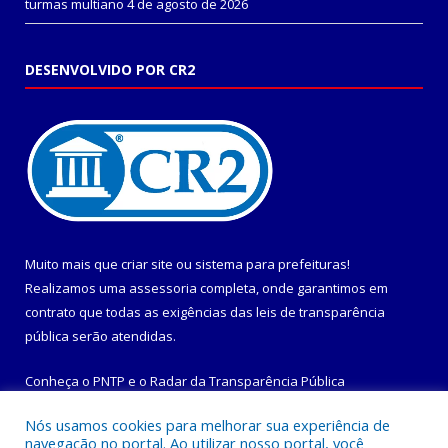
turmas multiano
4 de agosto de 2026
DESENVOLVIDO POR CR2
Muito mais que
criar site
ou
sistema para prefeituras
!
Realizamos uma
assessoria
completa, onde garantimos em
contrato que todas as exigências das
leis de transparência
pública
serão atendidas.
Conheça o
PNTP
e o
Radar da Transparência Pública
Nós usamos cookies para melhorar sua experiência de
navegação no portal. Ao utilizar nosso portal, você