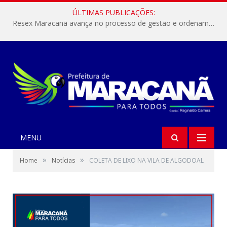
ÚLTIMAS PUBLICAÇÕES:
Resex Maracanã avança no processo de gestão e ordenamento do turismo em nossas áreas protegidas.
MENU
»
»
Home
Notícias
COLETA DE LIXO NA VILA DE ALGODOAL