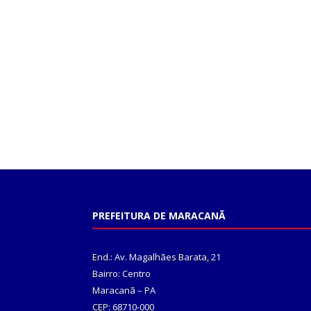
PREFEITURA DE MARACANÃ
End.: Av. Magalhães Barata, 21
Bairro: Centro
Maracanã – PA
CEP: 68710-000