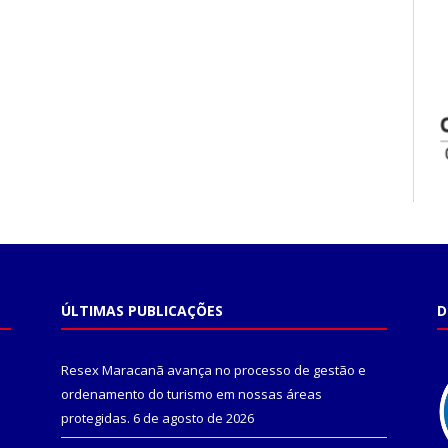
ÚLTIMAS PUBLICAÇÕES
D
Resex Maracanã avança no processo de gestão e
ordenamento do turismo em nossas áreas
protegidas.
6 de agosto de 2026