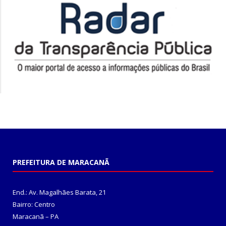
PREFEITURA DE MARACANÃ
End.: Av. Magalhães Barata, 21
Bairro: Centro
Maracanã – PA