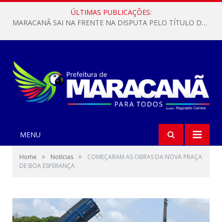
ÚLTIMAS PUBLICAÇÕES:
MARACANÃ SAI NA FRENTE NA DISPUTA PELO TÍTULO DA COPA PARÁ SUB-17!
MENU
»
»
Home
Notícias
COMEÇARAM AS OBRAS DA NOVA PRAÇA
DE BOA ESPERANÇA