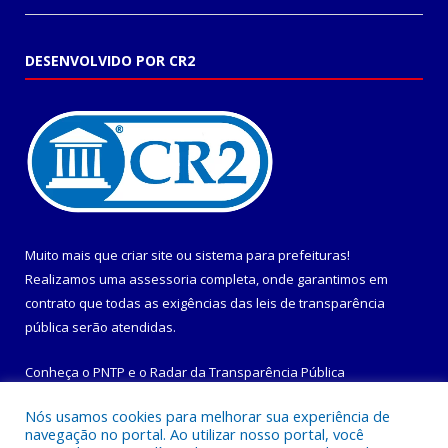
DESENVOLVIDO POR CR2
Muito mais que
criar site
ou
sistema para prefeituras
!
Realizamos uma
assessoria
completa, onde garantimos em
contrato que todas as exigências das
leis de transparência
pública
serão atendidas.
Conheça o
PNTP
e o
Radar da Transparência Pública
Nós usamos cookies para melhorar sua experiência de
navegação no portal. Ao utilizar nosso portal, você