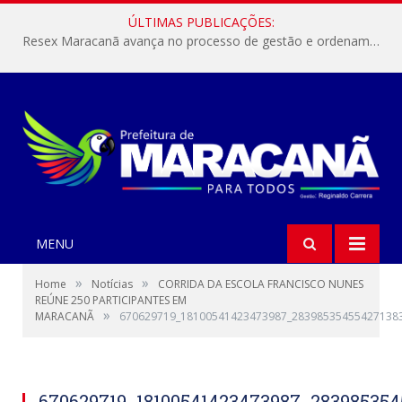
ÚLTIMAS PUBLICAÇÕES:
Resex Maracanã avança no processo de gestão e ordenamento do turismo em nossas áreas protegidas.
MENU
»
»
Home
Notícias
CORRIDA DA ESCOLA FRANCISCO NUNES
REÚNE 250 PARTICIPANTES EM
»
MARACANÃ
670629719_18100541423473987_28398535455427138
670629719_18100541423473987_28398535