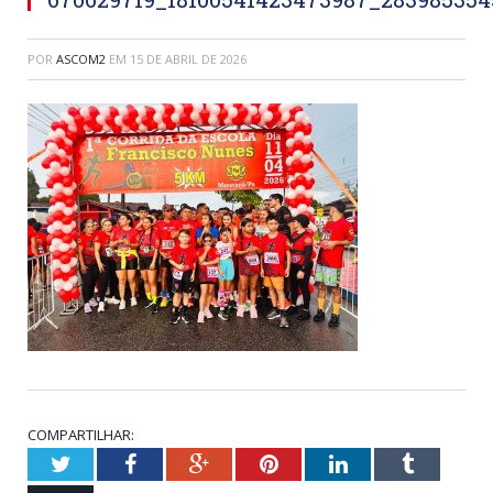
POR
ASCOM2
EM
15 DE ABRIL DE 2026
COMPARTILHAR:
Twitter
Facebook
Google+
Pinterest
LinkedIn
Tumblr