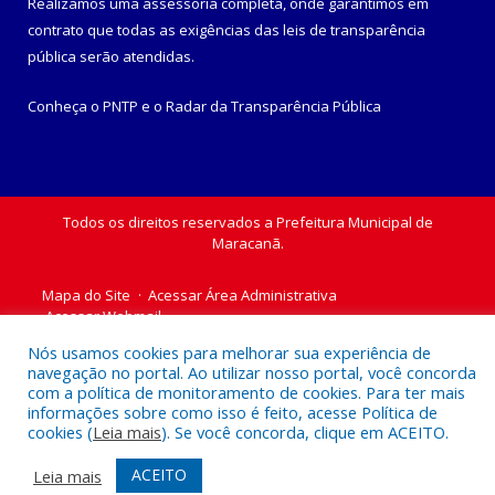
Realizamos uma
assessoria
completa, onde garantimos em
contrato que todas as exigências das
leis de transparência
pública
serão atendidas.
Conheça o
PNTP
e o
Radar da Transparência Pública
Todos os direitos reservados a Prefeitura Municipal de
Maracanã.
Mapa do Site
Acessar Área Administrativa
Acessar Webmail
Nós usamos cookies para melhorar sua experiência de
navegação no portal. Ao utilizar nosso portal, você concorda
com a política de monitoramento de cookies. Para ter mais
informações sobre como isso é feito, acesse Política de
cookies (
Leia mais
). Se você concorda, clique em ACEITO.
ACEITO
Leia mais