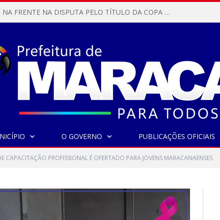
MARACANÃ SAI NA FRENTE NA DISPUTA PELO TÍTULO DA COPA PARÁ SUB-17!
NICÍPIO
O GOVERNO
PUBLICAÇÕES OFICIAIS
E CAPACITAÇÃO PROFISSIONAL É OFERTADO PARA JOVENS MARACANAENSES