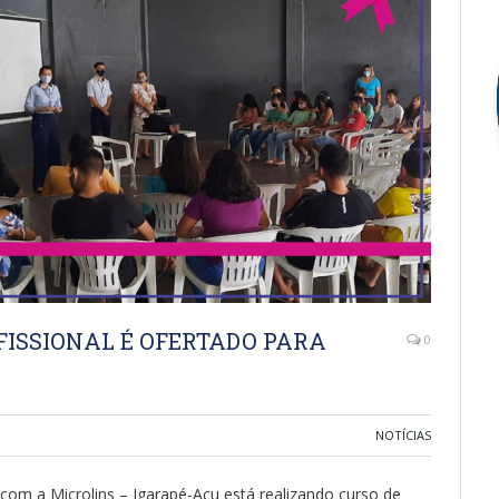
FISSIONAL É OFERTADO PARA
0
NOTÍCIAS
com a Microlins – Igarapé-Açu está realizando curso de