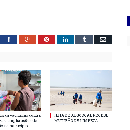
tter
Facebook
Google+
Pinterest
LinkedIn
Tumblr
Email
força vacinação contra
ILHA DE ALGODOAL RECEBE
nza e amplia ações de
MUTIRÃO DE LIMPEZA
o no município