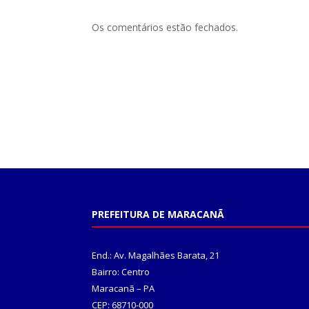
Os comentários estão fechados.
PREFEITURA DE MARACANÃ
End.: Av. Magalhães Barata, 21
Bairro: Centro
Maracanã – PA
CEP: 68710-000