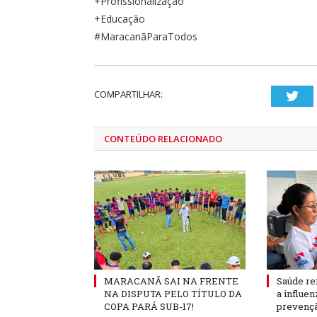
+Profissionalização
+Educação
#MaracanãParaTodos
COMPARTILHAR:
Twi
CONTEÚDO RELACIONADO
MARACANÃ SAI NA FRENTE
Saúde re
NA DISPUTA PELO TÍTULO DA
a influe
COPA PARÁ SUB-17!
prevençã