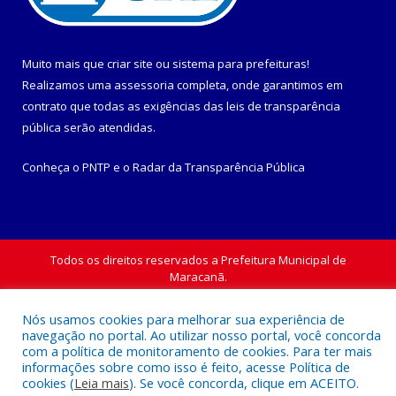
Muito mais que
criar site
ou
sistema para prefeituras
!
Realizamos uma
assessoria
completa, onde garantimos em
contrato que todas as exigências das
leis de transparência
pública
serão atendidas.
Conheça o
PNTP
e o
Radar da Transparência Pública
Todos os direitos reservados a Prefeitura Municipal de
Maracanã.
Nós usamos cookies para melhorar sua experiência de
Mapa do Site
Acessar Área Administrativa
navegação no portal. Ao utilizar nosso portal, você concorda
Acessar Webmail
com a política de monitoramento de cookies. Para ter mais
informações sobre como isso é feito, acesse Política de
cookies (
Leia mais
). Se você concorda, clique em ACEITO.