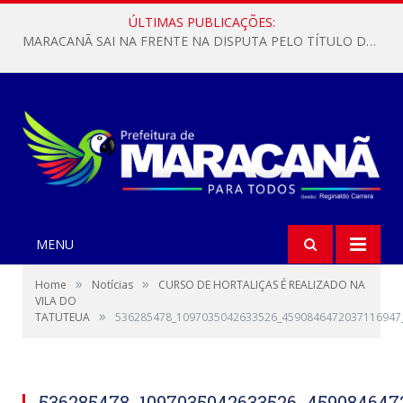
ÚLTIMAS PUBLICAÇÕES:
MARACANÃ SAI NA FRENTE NA DISPUTA PELO TÍTULO DA COPA PARÁ SUB-17!
MENU
»
»
Home
Notícias
CURSO DE HORTALIÇAS É REALIZADO NA
VILA DO
»
TATUTEUA
536285478_1097035042633526_4590846472037116947
536285478_1097035042633526_459084647