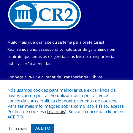
Muito mais que
criar site
ou
sistema para prefeituras
!
Realizamos uma
assessoria
completa, onde garantimos em
contrato que todas as exigências das
leis de transparência
pública
serão atendidas.
Conheça o
PNTP
e o
Radar da Transparência Pública
Nós usamos cookies para melhorar sua experiência de
navegação no portal. Ao utilizar nosso portal, você
concorda com a política de monitoramento de cookies.
Para ter mais informações sobre como isso é feito, acesse
Todos os direitos reservados a Prefeitura Municipal de
Política de cookies (
Leia mais
). Se você concorda, clique em
Maracanã.
ACEITO.
Mapa do Site
Acessar Área Administrativa
ACEITO
Leia mais