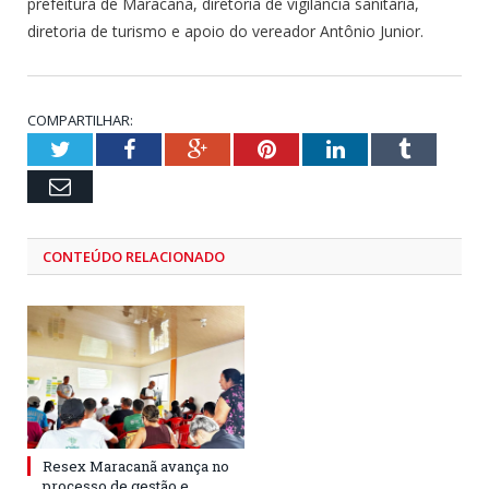
prefeitura de Maracanã, diretoria de vigilância sanitária,
diretoria de turismo e apoio do vereador Antônio Junior.
COMPARTILHAR:
Twitter
Facebook
Google+
Pinterest
LinkedIn
Tumblr
Email
CONTEÚDO RELACIONADO
Resex Maracanã avança no
processo de gestão e